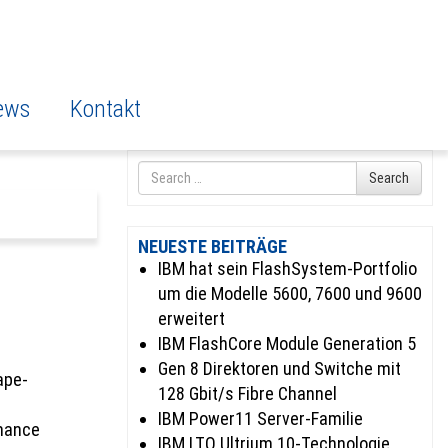
ews
Kontakt
Search
Search
for
NEUESTE BEITRÄGE
IBM hat sein FlashSystem-Portfolio
um die Modelle 5600, 7600 und 9600
erweitert
IBM FlashCore Module Generation 5
Gen 8 Direktoren und Switche mit
ape-
128 Gbit/s Fibre Channel
IBM Power11 Server-Familie
rmance
IBM LTO Ultrium 10-Technologie