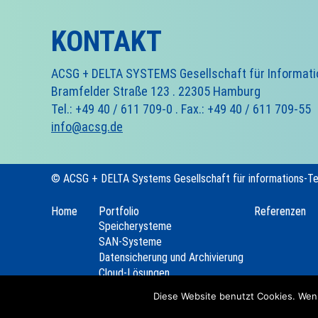
KONTAKT
ACSG + DELTA SYSTEMS Gesellschaft für Informat
Bramfelder Straße 123 . 22305 Hamburg
Tel.: +49 40 / 611 709-0 . Fax.: +49 40 / 611 709-55
info@acsg.de
© ACSG + DELTA Systems Gesellschaft für informations-T
Home
Portfolio
Referenzen
Speicherysteme
SAN-Systeme
Datensicherung und Archivierung
Cloud-Lösungen
Server
Diese Website benutzt Cookies. Wenn