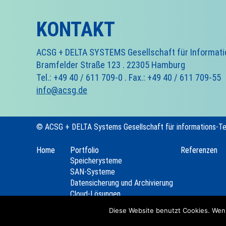
KONTAKT
ACSG + DELTA SYSTEMS Gesellschaft für Informat
Bramfelder Straße 123 . 22305 Hamburg
Tel.: +49 40 / 611 709-0 . Fax.: +49 40 / 611 709-55
info@acsg.de
© ACSG + DELTA Systems Gesellschaft für informations-T
Home
Portfolio
Referenzen
Speicherysteme
SAN-Systeme
Datensicherung und Archivierung
Cloud-Lösungen
Server
Diese Website benutzt Cookies. Wenn