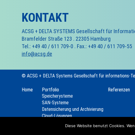
KONTAKT
ACSG + DELTA SYSTEMS Gesellschaft für Informat
Bramfelder Straße 123 . 22305 Hamburg
Tel.: +49 40 / 611 709-0 . Fax.: +49 40 / 611 709-55
info@acsg.de
© ACSG + DELTA Systems Gesellschaft für informations-T
Home
Portfolio
Referenzen
Speicherysteme
SAN-Systeme
Datensicherung und Archivierung
Cloud-Lösungen
Server
Diese Website benutzt Cookies. Wenn