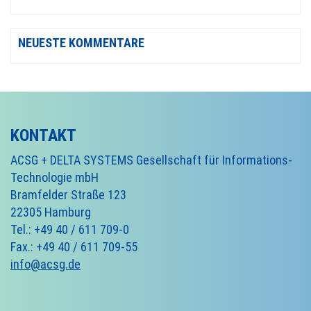
NEUESTE KOMMENTARE
KONTAKT
ACSG + DELTA SYSTEMS Gesellschaft für Informations-
Technologie mbH
Bramfelder Straße 123
22305 Hamburg
Tel.: +49 40 / 611 709-0
Fax.: +49 40 / 611 709-55
info@acsg.de