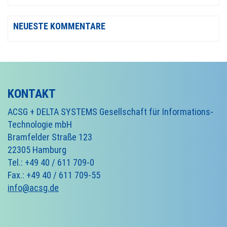
NEUESTE KOMMENTARE
KONTAKT
ACSG + DELTA SYSTEMS Gesellschaft für Informations-
Technologie mbH
Bramfelder Straße 123
22305 Hamburg
Tel.: +49 40 / 611 709-0
Fax.: +49 40 / 611 709-55
info@acsg.de