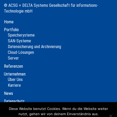
© ACSG + DELTA Systems Gesellschaft für informations-
Technologie mbH
Home
Portfolio
Speicherysteme
SAN-Systeme
Datensicherung und Archivierung
Cloud-Lösungen
Server
Referenzen
Unternehmen
Über Uns
Karriere
News
Datenschutz
Impressum
Diese Website benutzt Cookies. Wenn du die Website weiter
nutzt, gehen wir von deinem Einverständnis aus.
Kontakt